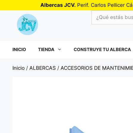
Saltar
Albercas JCV.
Perif. Carlos Pellicer
al
¿Qué
contenido
estás
buscando?
INICIO
TIENDA
CONSTRUYE TU ALBERCA
Inicio
/
ALBERCAS
/
ACCESORIOS DE MANTENIMIE