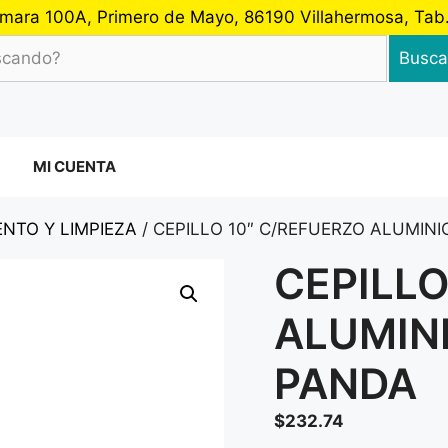
 Cámara 100A, Primero de Mayo, 86190 Villahermosa, Ta
Busca
MI CUENTA
NTO Y LIMPIEZA
/ CEPILLO 10″ C/REFUERZO ALUMIN
CEPILLO
ALUMIN
PANDA
$
232.74