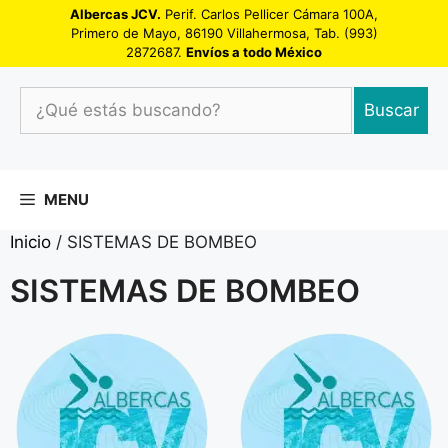
Saltar
Albercas JCV.
Perif. Carlos Pellicer Cámara 100A,
Primero de Mayo, 86190 Villahermosa, Tab. (993)
al
2872687.
Envíos a todo México
contenido
¿Qué
Buscar
estás
buscando?
MENU
Inicio
/ SISTEMAS DE BOMBEO
SISTEMAS DE BOMBEO