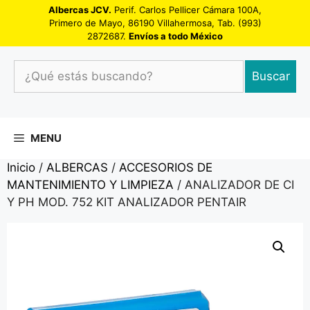
Saltar
Albercas JCV.
Perif. Carlos Pellicer Cámara 100A,
Primero de Mayo, 86190 Villahermosa, Tab. (993)
al
2872687.
Envíos a todo México
contenido
¿Qué
Buscar
estás
buscando?
MENU
Inicio
/
ALBERCAS
/
ACCESORIOS DE
MANTENIMIENTO Y LIMPIEZA
/ ANALIZADOR DE CI
Y PH MOD. 752 KIT ANALIZADOR PENTAIR