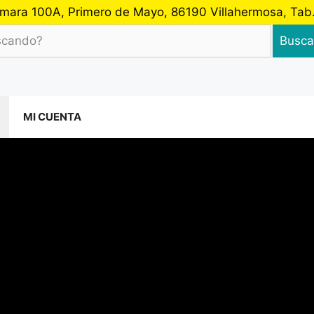
 Cámara 100A, Primero de Mayo, 86190 Villahermosa, Ta
Busca
MI CUENTA