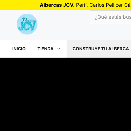
Saltar
Albercas JCV.
Perif. Carlos Pellicer
al
¿Qué
contenido
estás
buscando?
INICIO
TIENDA
CONSTRUYE TU ALBERCA