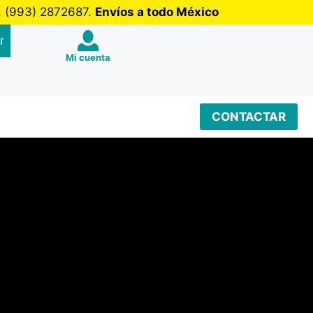
b. (993) 2872687.
Envíos a todo México
r
Mi cuenta
CONTACTAR