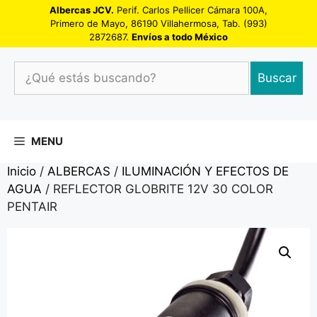
Saltar
Albercas JCV.
Perif. Carlos Pellicer Cámara 100A,
Primero de Mayo, 86190 Villahermosa, Tab. (993)
al
2872687.
Envíos a todo México
contenido
¿Qué
Buscar
estás
buscando?
MENU
Inicio
/
ALBERCAS
/
ILUMINACIÓN Y EFECTOS DE
AGUA
/ REFLECTOR GLOBRITE 12V 30 COLOR
PENTAIR