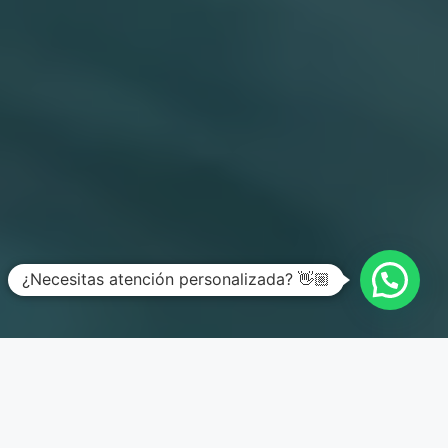
¿Necesitas atención personalizada? 👋🏼