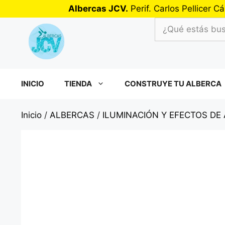
Saltar
Albercas JCV.
Perif. Carlos Pellicer
al
¿Qué
contenido
estás
buscando?
INICIO
TIENDA
CONSTRUYE TU ALBERCA
Inicio
/
ALBERCAS
/
ILUMINACIÓN Y EFECTOS DE