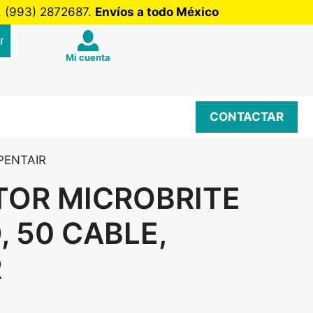
b. (993) 2872687.
Envíos a todo México
r
Mi cuenta
CONTACTAR
PENTAIR
TOR MICROBRITE
 50 CABLE,
R