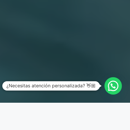
¿Necesitas atención personalizada? 👋🏼