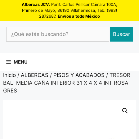
Saltar
Albercas JCV.
Perif. Carlos Pellicer Cámara 100A,
Primero de Mayo, 86190 Villahermosa, Tab. (993)
al
2872687.
Envíos a todo México
contenido
¿Qué
Buscar
estás
buscando?
MENU
Inicio
/
ALBERCAS
/
PISOS Y ACABADOS
/ TRESOR
BALI MEDIA CAÑA INTERIOR 31 X 4 X 4 INT ROSA
GRES