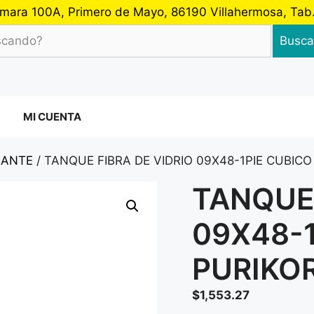
 Cámara 100A, Primero de Mayo, 86190 Villahermosa, Ta
Busca
MI CUENTA
RANTE
/ TANQUE FIBRA DE VIDRIO 09X48-1PIE CUBICO
TANQUE 
09X48-1
PURIKO
$
1,553.27