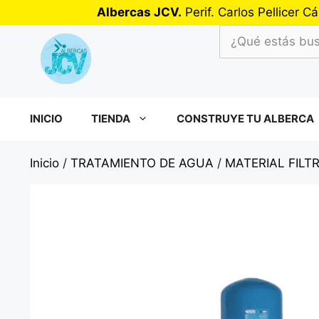
Saltar
Albercas JCV.
Perif. Carlos Pellicer
al
¿Qué
contenido
estás
buscando?
INICIO
TIENDA
CONSTRUYE TU ALBERCA
Inicio
/
TRATAMIENTO DE AGUA
/
MATERIAL FILT