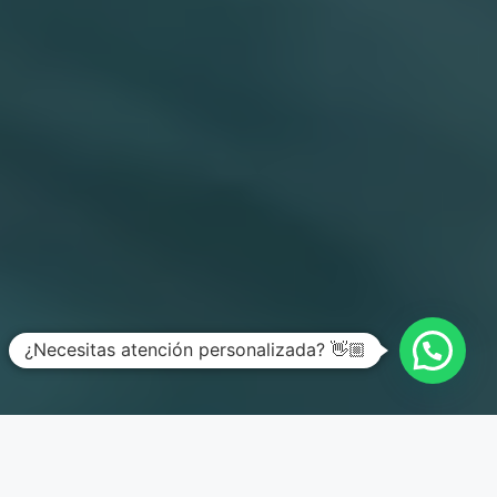
¿Necesitas atención personalizada? 👋🏼