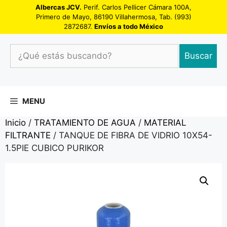
Saltar
Albercas JCV.
Perif. Carlos Pellicer Cámara 100A,
Primero de Mayo, 86190 Villahermosa, Tab. (993)
al
2872687.
Envíos a todo México
contenido
¿Qué
Buscar
estás
buscando?
MENU
Inicio
/
TRATAMIENTO DE AGUA
/
MATERIAL
FILTRANTE
/ TANQUE DE FIBRA DE VIDRIO 10X54-
1.5PIE CUBICO PURIKOR