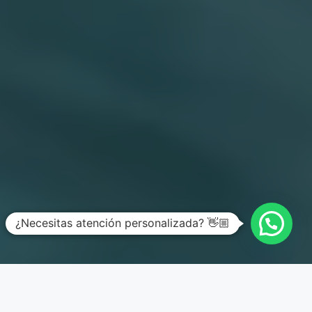
¿Necesitas atención personalizada? 👋🏼