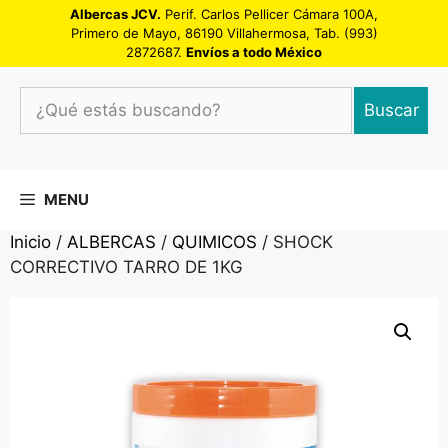
Saltar
Albercas JCV.
Perif. Carlos Pellicer Cámara 100A,
Primero de Mayo, 86190 Villahermosa, Tab. (993)
al
2872687.
Envíos a todo México
contenido
¿Qué
Buscar
estás
buscando?
MENU
Inicio
/
ALBERCAS
/
QUIMICOS
/ SHOCK
CORRECTIVO TARRO DE 1KG