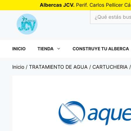
Saltar
Albercas JCV.
Perif. Carlos Pellicer
al
¿Qué
contenido
estás
buscando?
INICIO
TIENDA
CONSTRUYE TU ALBERCA
Inicio
/
TRATAMIENTO DE AGUA
/
CARTUCHERIA
/