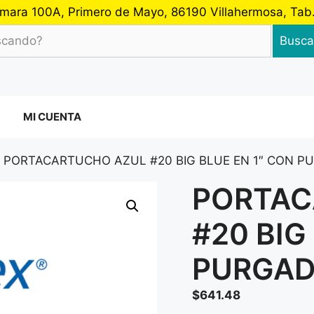
 Cámara 100A, Primero de Mayo, 86190 Villahermosa, Ta
Busca
MI CUENTA
 PORTACARTUCHO AZUL #20 BIG BLUE EN 1″ CON 
PORTAC
#20 BIG
PURGAD
$
641.48