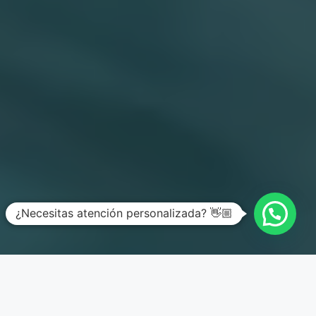
¿Necesitas atención personalizada? 👋🏼