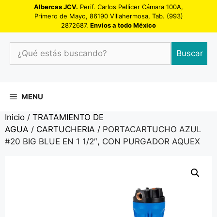
Saltar
Albercas JCV.
Perif. Carlos Pellicer Cámara 100A,
Primero de Mayo, 86190 Villahermosa, Tab. (993)
al
2872687.
Envíos a todo México
contenido
¿Qué
Buscar
estás
buscando?
MENU
Inicio
/
TRATAMIENTO DE
AGUA
/
CARTUCHERIA
/ PORTACARTUCHO AZUL
#20 BIG BLUE EN 1 1/2″, CON PURGADOR AQUEX