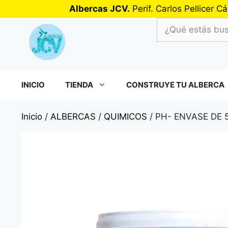
Saltar
Albercas JCV.
Perif. Carlos Pellicer
al
¿Qué
contenido
estás
buscando?
INICIO
TIENDA
CONSTRUYE TU ALBERCA
Inicio
/
ALBERCAS
/
QUIMICOS
/ PH- ENVASE DE 