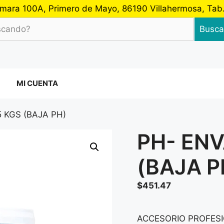
 Cámara 100A, Primero de Mayo, 86190 Villahermosa, Ta
Busca
MI CUENTA
5 KGS (BAJA PH)
PH- ENV
(BAJA P
$
451.47
ACCESORIO PROFESI