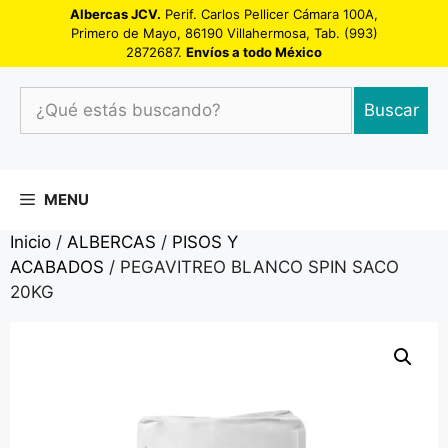
Saltar
Albercas JCV.
Perif. Carlos Pellicer Cámara 100A,
Primero de Mayo, 86190 Villahermosa, Tab. (993)
al
2872687.
Envíos a todo México
contenido
¿Qué
Buscar
estás
buscando?
MENU
Inicio
/
ALBERCAS
/
PISOS Y
ACABADOS
/ PEGAVITREO BLANCO SPIN SACO
20KG