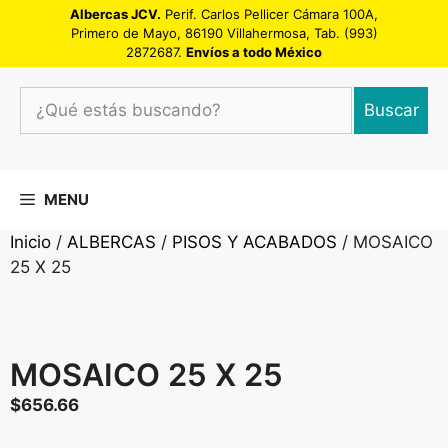
Saltar
Albercas JCV.
Perif. Carlos Pellicer Cámara 100A,
Primero de Mayo, 86190 Villahermosa, Tab. (993)
al
2872687.
Envíos a todo México
contenido
¿Qué
Buscar
estás
buscando?
MENU
Inicio
/
ALBERCAS
/
PISOS Y ACABADOS
/ MOSAICO
25 X 25
MOSAICO 25 X 25
$
656.66