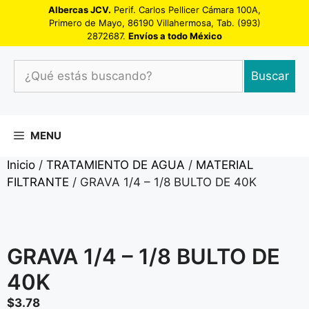
Saltar
Albercas JCV.
Perif. Carlos Pellicer Cámara 100A,
Primero de Mayo, 86190 Villahermosa, Tab. (993)
al
2872687.
Envíos a todo México
contenido
¿Qué
Buscar
estás
buscando?
MENU
Inicio
/
TRATAMIENTO DE AGUA
/
MATERIAL
FILTRANTE
/ GRAVA 1/4 – 1/8 BULTO DE 40K
GRAVA 1/4 – 1/8 BULTO DE
40K
$
3.78