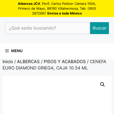
Saltar
Albercas JCV.
Perif. Carlos Pellicer Cámara 100A,
Primero de Mayo, 86190 Villahermosa, Tab. (993)
al
2872687.
Envíos a todo México
contenido
¿Qué
Buscar
estás
buscando?
MENU
Inicio
/
ALBERCAS
/
PISOS Y ACABADOS
/ CENEFA
EURO DIAMOND GRIEGA, CAJA 10.54 ML