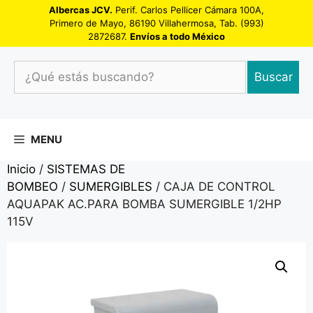
Saltar
Albercas JCV.
Perif. Carlos Pellicer Cámara 100A,
Primero de Mayo, 86190 Villahermosa, Tab. (993)
al
2872687.
Envíos a todo México
contenido
¿Qué
Buscar
estás
buscando?
MENU
Inicio
/
SISTEMAS DE
BOMBEO
/
SUMERGIBLES
/ CAJA DE CONTROL
AQUAPAK AC.PARA BOMBA SUMERGIBLE 1/2HP
115V